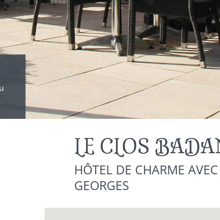
au
din
LE CLOS BADAN
HÔTEL DE CHARME AVEC P
GEORGES